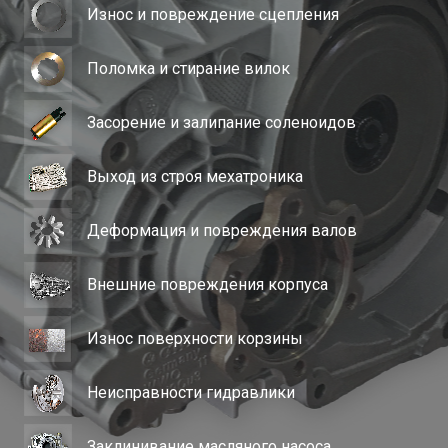
Износ и повреждение сцепления
Поломка и стирание вилок
Засорение и залипание соленоидов
Выход из строя мехатроника
Деформация и повреждения валов
Внешние повреждения корпуса
Износ поверхности корзины
Неисправности гидравлики
Заклинивание масляного насоса