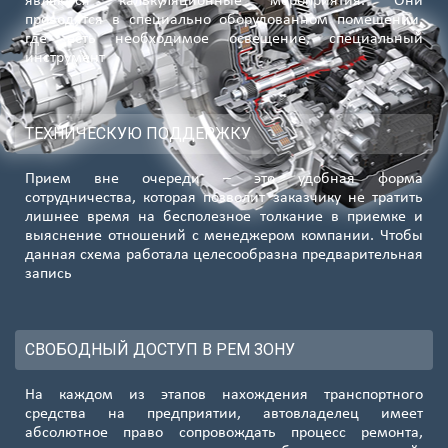
являются калькуляционные мероприятия. Они
проводятся в специально оборудованном помещении,
где есть необходимое освещение, специальный
инструмент
ТЕХНИЧЕСКУЮ ПОДДЕРЖКУ
Прием вне очереди – это удобная форма
сотрудничества, которая позволит заказчику не тратить
лишнее время на бесполезное толкание в приемке и
выяснение отношений с менеджером компании. Чтобы
данная схема работала целесообразна предварительная
запись
СВОБОДНЫЙ ДОСТУП В РЕМ ЗОНУ
На каждом из этапов нахождения транспортного
средства на предприятии, автовладелец имеет
абсолютное право сопровождать процесс ремонта,