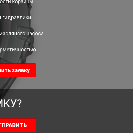
ости корзины
 гидравлики
масляного насоса
ерметичностью
ить заявку
МКУ?
ТПРАВИТЬ