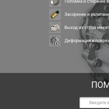
Поломка и стирание 
Засорение и залипан
Выход из строя меха
Деформация и повре
ПОМ