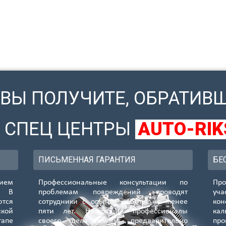
 ВЫ ПОЛУЧИТЕ, ОБРАТИВ
В СПЕЦ ЦЕНТРЫ
AUTO-RIK
ПИСЬМЕННАЯ ГАРАНТИЯ
БЕ
ием
Профессиональные консультации по
Про
. В
проблемам повреждений проводят
уч
ются
сотрудники с опытом работы не менее
кон
ской
пяти лет. Настоящие профессионалы
ка
апе
своего дела смогут предварительно
про