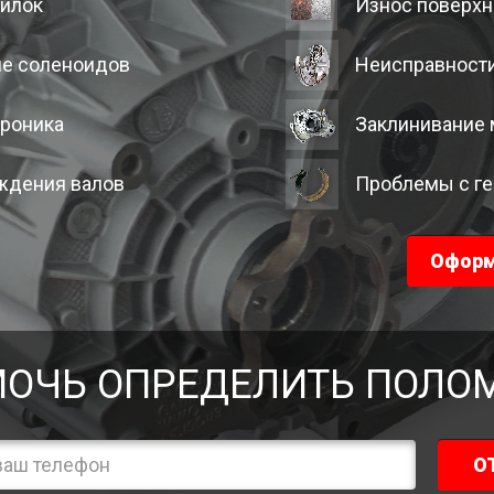
вилок
Износ поверхн
ие соленоидов
Неисправности
троника
Заклинивание 
ждения валов
Проблемы с г
Оформ
ОЧЬ ОПРЕДЕЛИТЬ ПОЛО
О