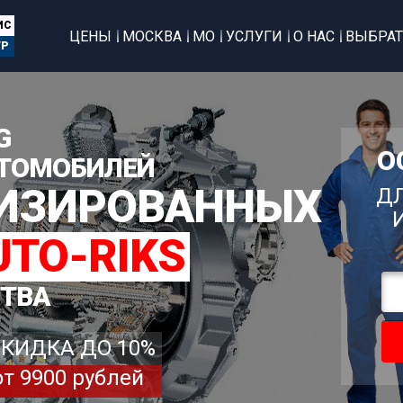
ИС
ЦЕНЫ
МОСКВА
МО
УСЛУГИ
О НАС
ВЫБРАТ
ТР
G
О
ТОМОБИЛЕЙ
ЛИЗИРОВАННЫХ
ДЛ
UTO-RIKS
СТВА
СКИДКА ДО 10%
от 9900 рублей