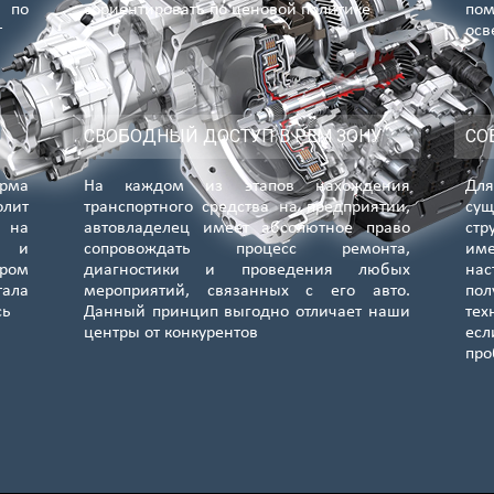
 по
сориентировать по ценовой политике
по
т
осв
СВОБОДНЫЙ ДОСТУП В РЕМ ЗОНУ
СО
орма
На каждом из этапов нахождения
Для
лит
транспортного средства на предприятии,
сущ
я на
автовладелец имеет абсолютное право
стр
е и
сопровождать процесс ремонта,
им
ром
диагностики и проведения любых
нас
тала
мероприятий, связанных с его авто.
по
сь
Данный принцип выгодно отличает наши
тех
центры от конкурентов
ес
пр