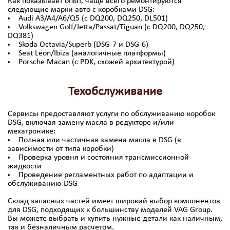
Как показывает опыт, чаще всего ремонтируются
следующие марки авто с коробками DSG:
Audi A3/A4/A6/Q5 (с DQ200, DQ250, DL501)
Volkswagen Golf/Jetta/Passat/Tiguan (с DQ200, DQ250,
DQ381)
Skoda Octavia/Superb (DSG-7 и DSG-6)
Seat Leon/Ibiza (аналогичные платформы)
Porsche Macan (с PDK, схожей архитектурой)
Техобслуживание
Сервисы предоставляют услуги по обслуживанию коробок
DSG, включая замену масла в редукторе и/или
мехатронике:
Полная или частичная замена масла в DSG (в
зависимости от типа коробки)
Проверка уровня и состояния трансмиссионной
жидкости
Проведение регламентных работ по адаптации и
обслуживанию DSG
Склад запасных частей имеет широкий выбор компонентов
для DSG, подходящих к большинству моделей VAG Group.
Вы можете выбрать и купить нужные детали как наличным,
так и безналичным расчетом.