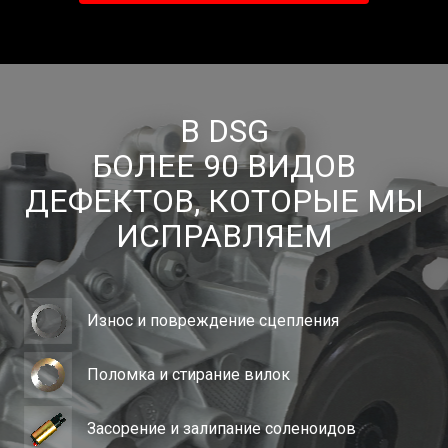
В DSG
БОЛЕЕ 90 ВИДОВ
ДЕФЕКТОВ, КОТОРЫЕ МЫ
ИСПРАВЛЯЕМ
Износ и повреждение сцепления
Поломка и стирание вилок
Засорение и залипание соленоидов