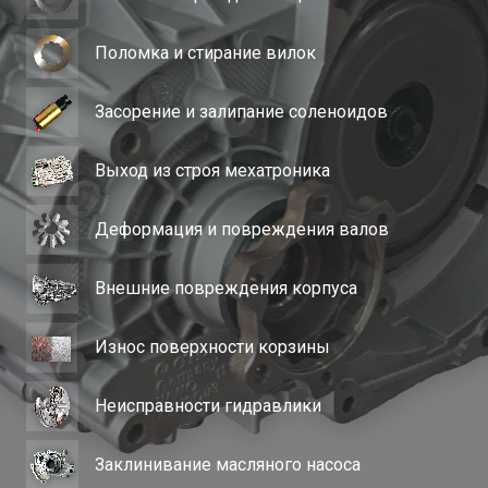
Поломка и стирание вилок
Засорение и залипание соленоидов
Выход из строя мехатроника
Деформация и повреждения валов
Внешние повреждения корпуса
Износ поверхности корзины
Неисправности гидравлики
Заклинивание масляного насоса