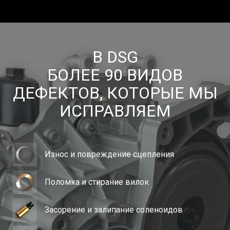
В DSG
БОЛЕЕ 90 ВИДОВ
ДЕФЕКТОВ, КОТОРЫЕ МЫ
ИСПРАВЛЯЕМ
Износ и повреждение сцепления
Поломка и стирание вилок
Засорение и залипание соленоидов