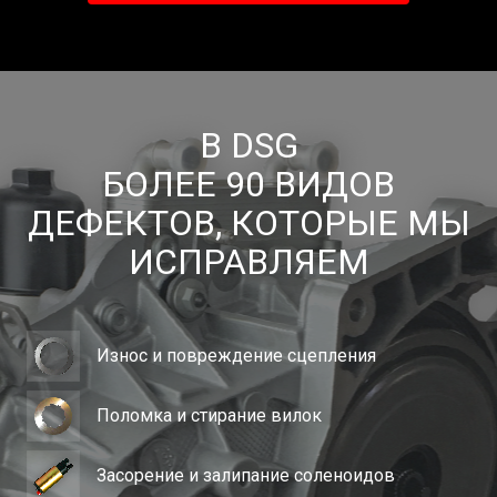
В DSG
БОЛЕЕ 90 ВИДОВ
ДЕФЕКТОВ, КОТОРЫЕ МЫ
ИСПРАВЛЯЕМ
Износ и повреждение сцепления
Поломка и стирание вилок
Засорение и залипание соленоидов