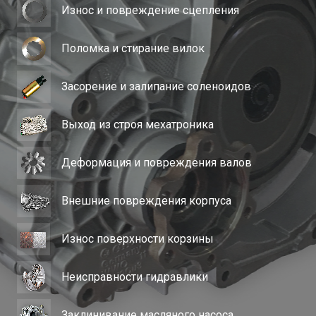
Износ и повреждение сцепления
Поломка и стирание вилок
Засорение и залипание соленоидов
Выход из строя мехатроника
Деформация и повреждения валов
Внешние повреждения корпуса
Износ поверхности корзины
Неисправности гидравлики
Заклинивание масляного насоса