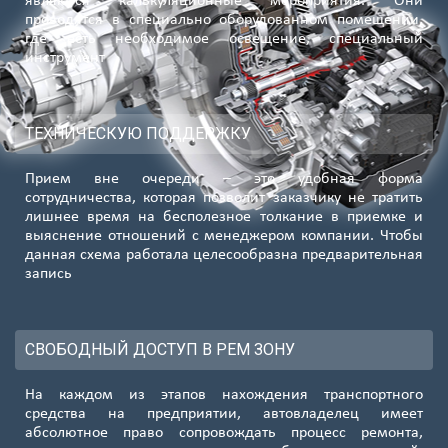
являются калькуляционные мероприятия. Они
проводятся в специально оборудованном помещении,
где есть необходимое освещение, специальный
инструмент
ТЕХНИЧЕСКУЮ ПОДДЕРЖКУ
Прием вне очереди – это удобная форма
сотрудничества, которая позволит заказчику не тратить
лишнее время на бесполезное толкание в приемке и
выяснение отношений с менеджером компании. Чтобы
данная схема работала целесообразна предварительная
запись
СВОБОДНЫЙ ДОСТУП В РЕМ ЗОНУ
На каждом из этапов нахождения транспортного
средства на предприятии, автовладелец имеет
абсолютное право сопровождать процесс ремонта,