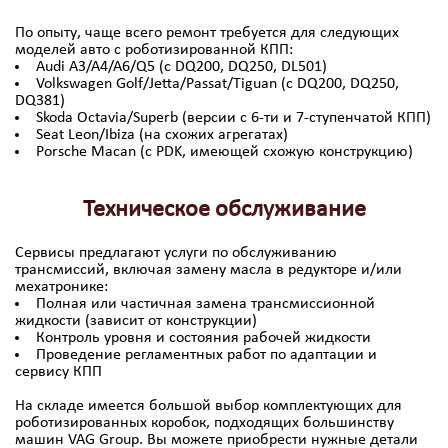
По опыту, чаще всего ремонт требуется для следующих
моделей авто с роботизированной КПП:
Audi A3/A4/A6/Q5 (с DQ200, DQ250, DL501)
Volkswagen Golf/Jetta/Passat/Tiguan (с DQ200, DQ250,
DQ381)
Skoda Octavia/Superb (версии с 6-ти и 7-ступенчатой КПП)
Seat Leon/Ibiza (на схожих агрегатах)
Porsche Macan (с PDK, имеющей схожую конструкцию)
Техническое обслуживание
Сервисы предлагают услуги по обслуживанию
трансмиссий, включая замену масла в редукторе и/или
мехатронике:
Полная или частичная замена трансмиссионной
жидкости (зависит от конструкции)
Контроль уровня и состояния рабочей жидкости
Проведение регламентных работ по адаптации и
сервису КПП
На складе имеется большой выбор комплектующих для
роботизированных коробок, подходящих большинству
машин VAG Group. Вы можете приобрести нужные детали