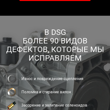
В DSG
БОЛЕЕ 90 ВИДОВ
ДЕФЕКТОВ, КОТОРЫЕ МЫ
ИСПРАВЛЯЕМ
Износ и повреждение сцепления
Поломка и стирание вилок
Засорение и залипание соленоидов