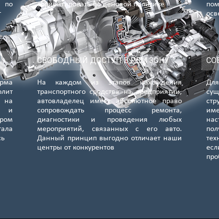
 по
сориентировать по ценовой политике
по
т
осв
СВОБОДНЫЙ ДОСТУП В РЕМ ЗОНУ
СО
орма
На каждом из этапов нахождения
Для
лит
транспортного средства на предприятии,
сущ
я на
автовладелец имеет абсолютное право
стр
е и
сопровождать процесс ремонта,
им
ром
диагностики и проведения любых
нас
тала
мероприятий, связанных с его авто.
по
сь
Данный принцип выгодно отличает наши
тех
центры от конкурентов
ес
пр