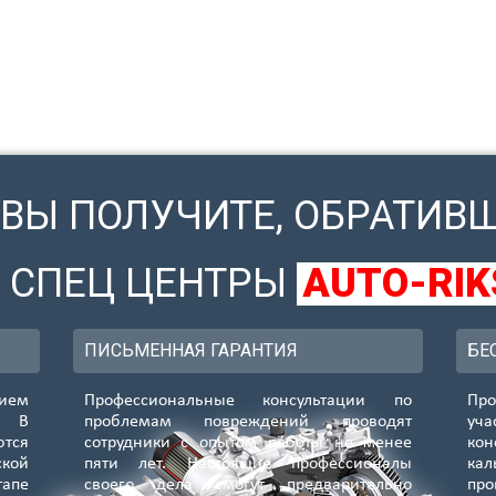
 ВЫ ПОЛУЧИТЕ, ОБРАТИВ
В СПЕЦ ЦЕНТРЫ
AUTO-RIK
ПИСЬМЕННАЯ ГАРАНТИЯ
БЕ
ием
Профессиональные консультации по
Про
. В
проблемам повреждений проводят
уч
ются
сотрудники с опытом работы не менее
кон
ской
пяти лет. Настоящие профессионалы
ка
апе
своего дела смогут предварительно
про