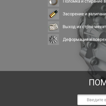
Поломка и стирание 
Засорение и залипан
Выход из строя меха
Деформация и повре
ПОМ