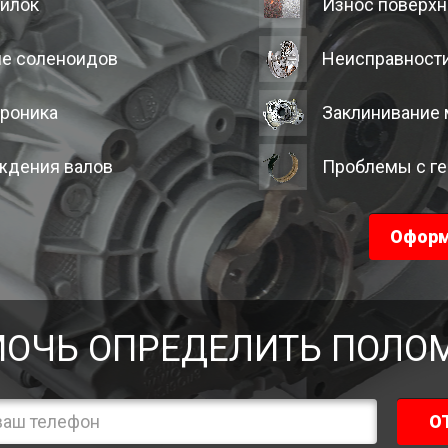
вилок
Износ поверхн
ие соленоидов
Неисправности
троника
Заклинивание 
ждения валов
Проблемы с г
Оформ
ОЧЬ ОПРЕДЕЛИТЬ ПОЛО
О