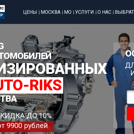
ИС
ЦЕНЫ
МОСКВА
МО
УСЛУГИ
О НАС
ВЫБРАТ
ТР
G
О
ТОМОБИЛЕЙ
ЛИЗИРОВАННЫХ
ДЛ
UTO-RIKS
СТВА
СКИДКА ДО 10%
от 9900 рублей