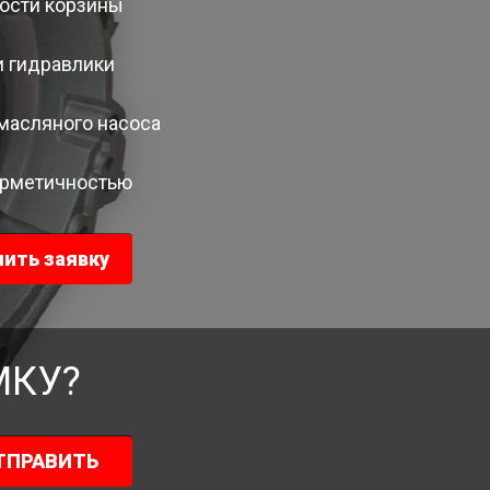
ости корзины
 гидравлики
масляного насоса
ерметичностью
ить заявку
МКУ?
ТПРАВИТЬ