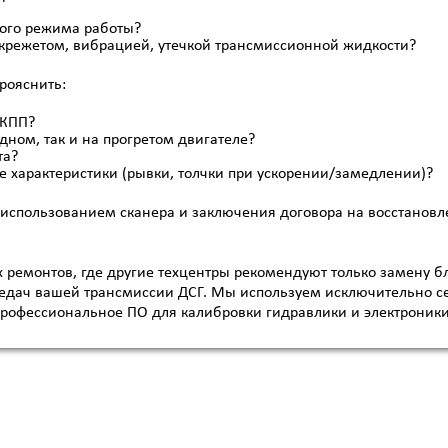
ого режима работы?
 скрежетом, вибрацией, утечкой трансмиссионной жидкости?
рояснить:
АКПП?
дном, так и на прогретом двигателе?
та?
е характеристики (рывки, толчки при ускорении/замедлении)?
с использованием сканера и заключения договора на восстанов
 ремонтов, где другие техцентры рекомендуют только замену б
редач вашей трансмиссии ДСГ. Мы используем исключительно 
профессиональное ПО для калибровки гидравлики и электроники